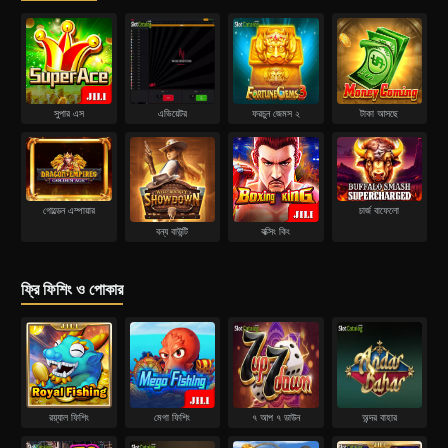
সুপার এস
এভিয়েটর
ফরচুন জেমস ২
টাকা আসছে
গোল্ডেন এম্পায়ার
চার্জ বাফেলো
বন্য বাউন্টি
বক্সিং কিং
ফ্রি ফিশিং ও পোকার
রয়্যাল ফিশিং
মেগা ফিশিং
৭ আপ ৭ ডাউন
অন্দর বাহার