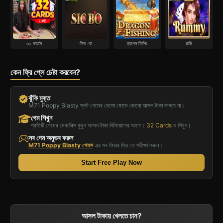
৩২ কার্ডস
সিক বো
ড্রাগন ফিশিং
রামি
কেন ফ্রি প্লে চেষ্টা করবেন?
ঝুঁকি মুক্ত
verified
M71 Poppy Blasty স্লট গেমের ডেমো মোডে কোনো আসল টাকা লাগবে না।
গেম শিখুন
প্রতিটি গেমের মেকানিক্স বুঝুন আসল টাকা বিনিয়োগের আগে।
32 Cards
ও শিখুন।
সব গেম অনুভব করুন
M71 Poppy Blasty গেমস
এর সব ফিচার ফ্রি তে পরীক্ষা করুন।
Start Free Play Now
আসল টাকায় খেলতে চান?