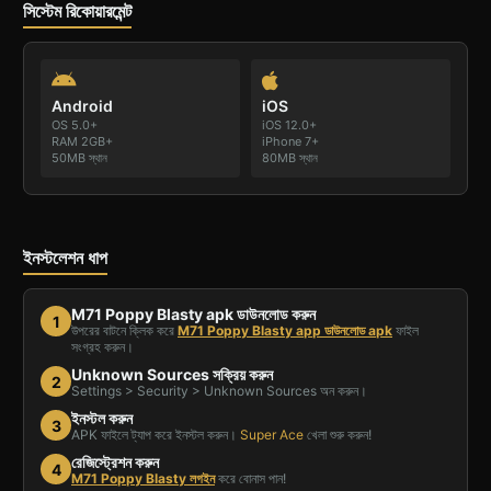
সিস্টেম রিকোয়ারমেন্ট
Android
iOS
OS 5.0+
iOS 12.0+
RAM 2GB+
iPhone 7+
50MB স্থান
80MB স্থান
ইনস্টলেশন ধাপ
M71 Poppy Blasty apk ডাউনলোড করুন
1
উপরের বাটনে ক্লিক করে
M71 Poppy Blasty app ডাউনলোড apk
ফাইল
সংগ্রহ করুন।
Unknown Sources সক্রিয় করুন
2
Settings > Security > Unknown Sources অন করুন।
ইনস্টল করুন
3
APK ফাইলে ট্যাপ করে ইনস্টল করুন।
Super Ace
খেলা শুরু করুন!
রেজিস্ট্রেশন করুন
4
M71 Poppy Blasty লগইন
করে বোনাস পান!