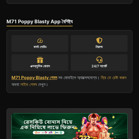
M71 Poppy Blasty App বৈশিষ্ট্য
speed
ফাস্ট লোডিং
নিরাপদ
এক্সক্লুসিভ বোনাস
24/7 সাপোর্ট
M71 Poppy Blasty গেমস
সব মোবাইলে অ্যাক্সেসযোগ্য।
ফ্রি তে চেষ্টা করুন
অথবা
লাইভ গেমস
দেখুন।