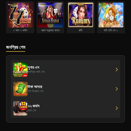
৭ আপ ৭ ডাউন
দ্রুত অ্যান্ডার বাহার
রামি
থাই হাই লো ২
জনপ্রিয় গেম
সুপার এস
জনপ্রিয় স্লট গেম
টাকা আসছে
হাই রিওয়ার্ড গেম
৩২ কার্ডস
কার্ড গেম