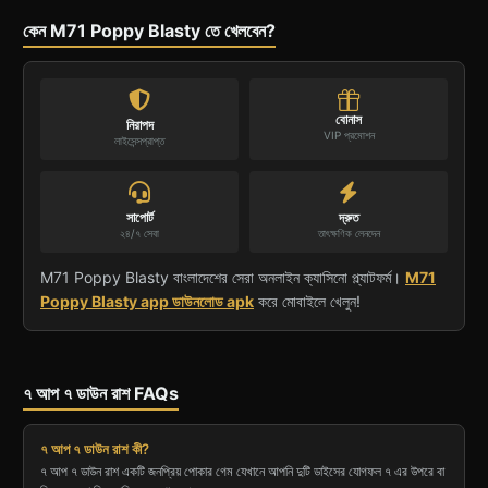
কেন M71 Poppy Blasty তে খেলবেন?
বোনাস
নিরাপদ
VIP প্রমোশন
লাইসেন্সপ্রাপ্ত
সাপোর্ট
দ্রুত
২৪/৭ সেবা
তাৎক্ষণিক লেনদেন
M71 Poppy Blasty বাংলাদেশের সেরা অনলাইন ক্যাসিনো প্ল্যাটফর্ম।
M71
Poppy Blasty app ডাউনলোড apk
করে মোবাইলে খেলুন!
৭ আপ ৭ ডাউন রাশ FAQs
৭ আপ ৭ ডাউন রাশ কী?
৭ আপ ৭ ডাউন রাশ একটি জনপ্রিয় পোকার গেম যেখানে আপনি দুটি ডাইসের যোগফল ৭ এর উপরে বা