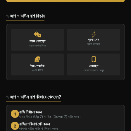
৭ আপ ৭ ডাউন রাশ ফিচার
দ্রুত গেম
সহজ গেমপ্লে
দ্রুত ফলাফল
সহজ বোঝার নিয়ম
উচ্চ পেআউট
মোবাইল
৯৮% RTP
যেকোনো স্থানে খেলুন
৭ আপ ৭ ডাউন রাশ কীভাবে খেলবেন?
বাজি নির্বাচন করুন
1
৭ এর উপরে (Up 7) বা নিচে (Down 7) বাজি ধরুন।
বাজির পরিমাণ সেট করুন
2
আপনার বাজির পরিমাণ নির্ধারণ করুন।