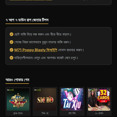
৭ আপ ৭ ডাউন রাশ জেতার টিপস
ছোট বাজি দিয়ে শুরু করুন এবং ধীরে ধীরে বাড়ান।
গেমের নিয়ম ভালোভাবে বুঝুন তারপর বাজি ধরুন।
M71 Poppy Blasty ভিআইপি
বোনাস ব্যবহার করুন।
দায়িত্বশীলভাবে খেলুন এবং আপনার বাজেট মেনে চলুন।
আরও পোকার গেম
অন্দর বাহার
সিক বো
তাই সিউ
৩২ কার্ডস